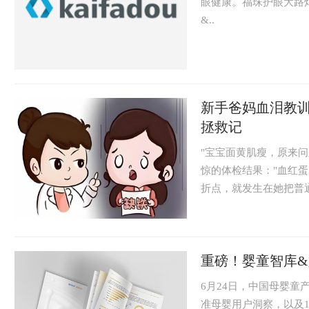
眼健康。福珠护眼大路灯
&..
新手爸妈血泪教
拯救记
"宝宝面黄肌瘦，原来问
惊的体检结果："血红蛋
折点，就发生在她把普通
重磅！婴童智库&
6月24日，中国母婴童
准母婴用户洞察，以及1