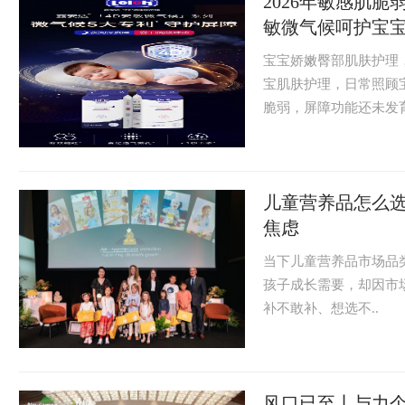
2026年敏感肌
敏微气候呵护宝
宝宝娇嫩臀部肌肤护理
宝肌肤护理，日常照顾
脆弱，屏障功能还未发育
儿童营养品怎么
焦虑
当下儿童营养品市场品
孩子成长需要，却因市
补不敢补、想选不..
风口已至丨与力个