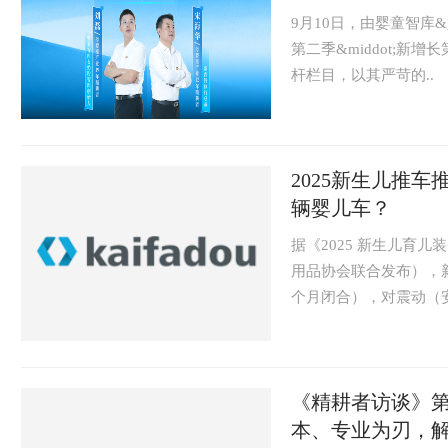
9月10日，由婴童智
第二季&middot;
杆栏目，以其严苛的..
2025新生儿推
辆婴儿车？
据《2025 新生儿育
用品协会联合发布），新
个月闭合），对震动（安全
《精耕者访谈》
本、专业为刃，