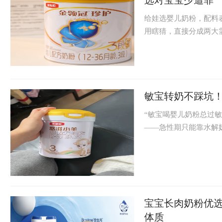
选对宝宝少遭罪
给娃选婴儿奶粉，配料
用瞎猜，直接分成两大需
敏宝转奶不踩坑
“敏宝喝婴儿奶粉总过
——急性期只能靠水解
宝宝长肉奶粉优
体质