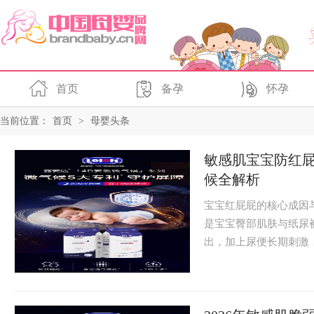
首页
备孕
怀孕
当前位置：
首页
>
母婴头条
敏感肌宝宝防红
候全解析
宝宝红屁屁的核心成因
是宝宝臀部肌肤与纸尿
出，加上尿便长期刺激，