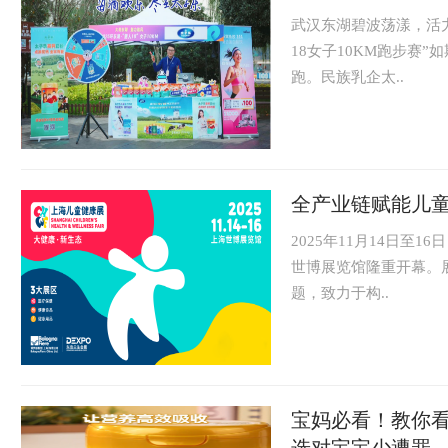
武汉东湖碧波荡漾，活力与
18女子10KM跑步赛
跑。民族乳企太..
全产业链赋能儿童
2025年11月14日
世博展览馆隆重开幕。展会
题，致力于构..
宝妈必看！教你看