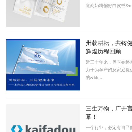
道商奶粉偏好白皮书&mda
卅载耕耘，共铸健
辉煌历程回顾
近三十年来，奥医始终秉
力于为孕产妇及家庭提供
的&ldq..
三生万物，广开言
幕！
一个行业，必定有自己