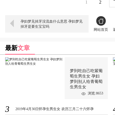
1
2
孕妇梦见掉牙没流血什么意思 孕妇梦见
掉牙是要生宝宝吗
网站首页
最新
文章
梦到吃自己吃紫葡
萄生男生女 孕妇
梦到别人给青葡萄
生男生女
浏览:8653
3
2019年4月30日怀孕生男生女 农历三月二十六怀孕
是男孩还是女孩