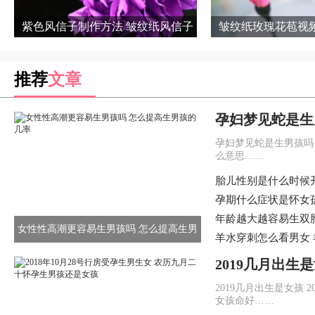
紫色风信子制作方法 皱纹纸风信子
皱纹纸玫瑰花苞视频
视频教程
瑰花苞
推荐
文章
孕妇梦见蛇是生
梦见蛇是什么意
孕妇梦见蛇是生男孩吗
么意思……
胎儿性别是什么时候
性别是由谁决定的
孕期什么症状是怀女
女孩的症状表现有哪
年龄越大越容易生双
女性性高潮更容易生男孩吗 怎么提高生男
的偏方秘诀
羊水穿刺怎么看男女
么看
孩的几率
2019几月出生是
几月出生的女孩
2019几月出生是女孩 
女孩命好……