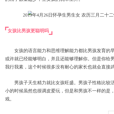
女孩比男孩更聪明吗
女孩的语言能力和思维理解能力都比男孩发育的
或许就已经能够明白，并且还能够理解你。但是你给
我行我素，这个时候很多没有耐心的家长也就会直接
男孩子天生精力就比女孩旺盛。男孩子性格比较
小的时候虽然也很调皮爱玩，但是和男孩不一样的是
戏。